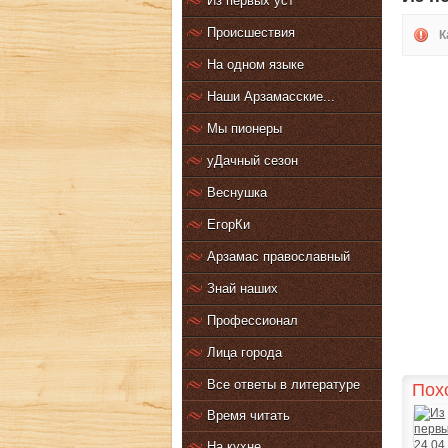
Из первых уст
Происшествия
К
На одном языке
Наши Арзамасские...
Мы пионеры
уДачный сезон
Веснушка
ЕгорКи
Арзамас православный
Знай наших
Профессионал
Лица города
Все ответы в литературе
Пох
Время читать
На кухне