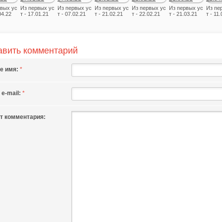
рвых ус
Из первых ус
Из первых ус
Из первых ус
Из первых ус
Из первых ус
Из пе
04.22
т - 17.01.21
т - 07.02.21
т - 21.02.21
т - 22.02.21
т - 21.03.21
т - 11
авить комментарий
е имя:
*
e-mail:
*
ст комментария: