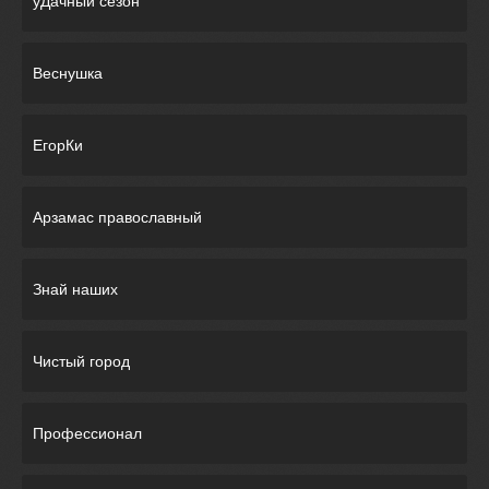
уДачный сезон
Веснушка
ЕгорКи
Арзамас православный
Знай наших
Чистый город
Профессионал